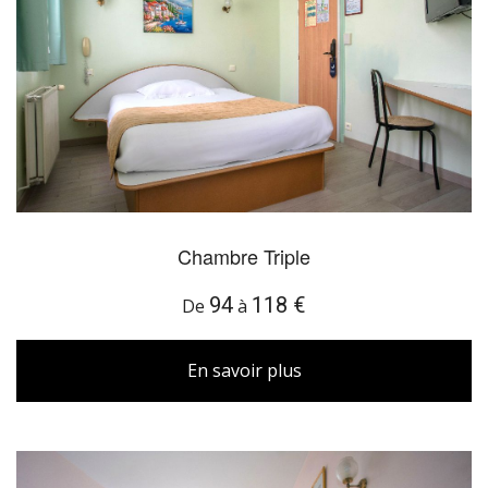
Chambre Triple
94
118 €
De
à
En savoir plus