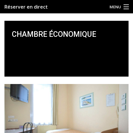
Réserver en direct
MENU
Accueil
CHAMBRE ÉCONOMIQUE
Découvrir
Nos Chambres
Divertissements
Contact
Accès
Réserver en direct
FR